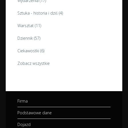
Wydarzenia
(17)
Sztuka - historia i dziś
(4)
Warsztat
(11)
Dziennik
(57)
Ciekawostki
(6)
Zobacz wszystkie
Firma
Podstawowe dane
Dojazd