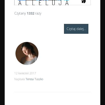
Czytany
1332
razy
Czytaj dalej...
12 kwiecień 2017
Napisała
Teresa Tuszko