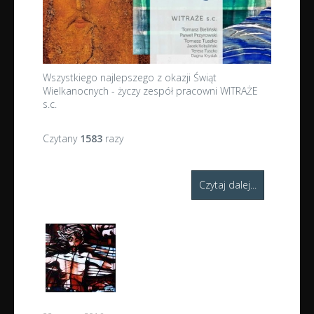
Wszystkiego najlepszego z okazji Świąt
Wielkanocnych - życzy zespół pracowni WITRAŻE
s.c.
Czytany
1583
razy
Czytaj dalej...