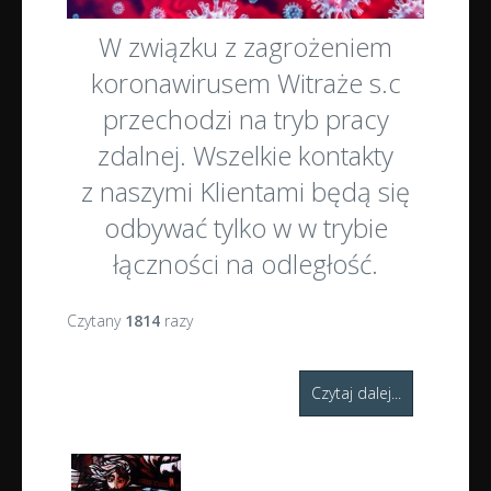
W związku z zagrożeniem
koronawirusem Witraże s.c
przechodzi na tryb pracy
zdalnej. Wszelkie kontakty
z naszymi Klientami będą się
odbywać tylko w w trybie
łączności na odległość.
Czytany
1814
razy
Czytaj dalej...