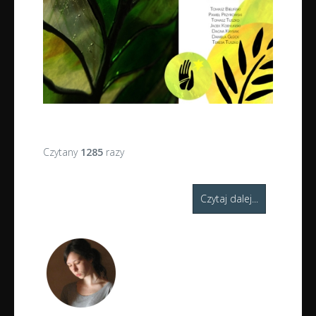
Czytany
1285
razy
Czytaj dalej...