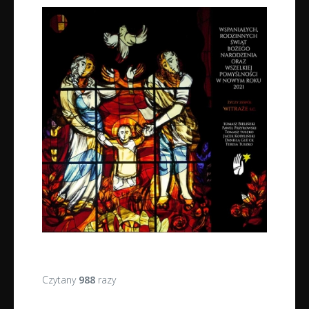
Czytany
988
razy