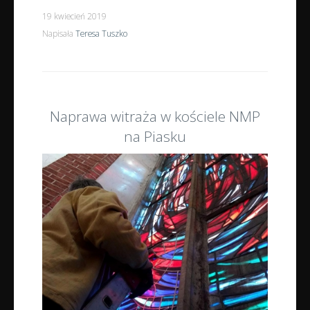
19 kwiecień 2019
Napisała
Teresa Tuszko
Naprawa witraża w kościele NMP
na Piasku