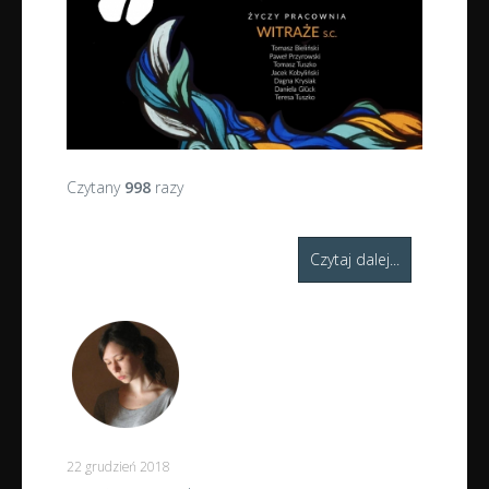
Czytany
998
razy
Czytaj dalej...
22 grudzień 2018