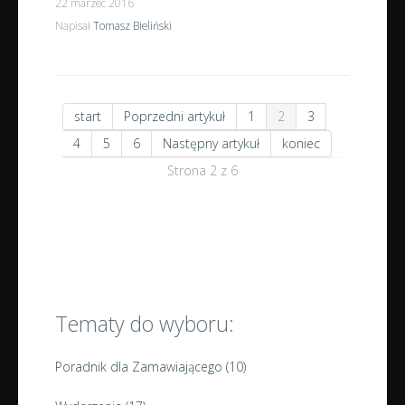
22 marzec 2016
Napisał
Tomasz Bieliński
start
Poprzedni artykuł
1
2
3
4
5
6
Następny artykuł
koniec
Strona 2 z 6
Tematy do wyboru:
Poradnik dla Zamawiającego
(10)