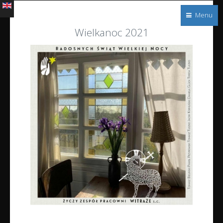
Menu
Witraże
Wielkanoc 2021
s.c.
Dekoracyjne
szkło w
architekturze