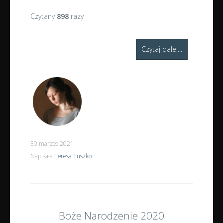
Czytany
898
razy
Czytaj dalej...
30 marzec 2021
Napisała
Teresa Tuszko
Boże Narodzenie 2020