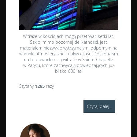
Witraże w kościołach mogą przetrwać setki lat.
Szkło, mimo pozornej delikatności, jest
materiałem niezwykle wytrzymałym, odpornym na
warunki atmosferyczne i upływ czasu. Doskonałym
na to dowodem są witraże w Sainte-Chapelle
w Paryżu, które zachwycają odwiedzających już
blisko 600 lat!
Czytany
1285
razy
Czytaj dalej...