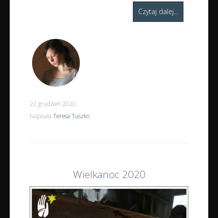
Czytaj dalej...
22 grudzień 2020
Napisała
Teresa Tuszko
Wielkanoc 2020