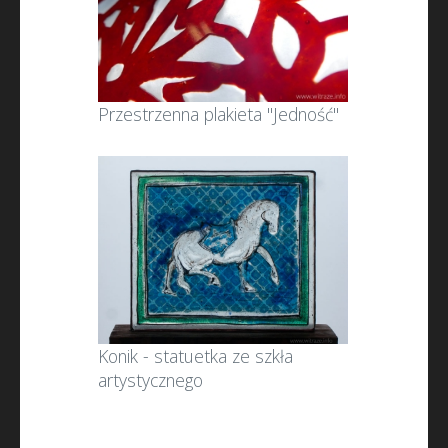
Przestrzenna plakieta "Jedność"
Konik - statuetka ze szkła
artystycznego