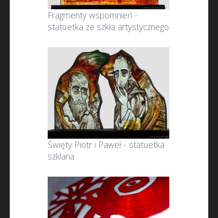
Fragmenty wspomnień -
statuetka ze szkła artystycznego
Święty Piotr i Paweł - statuetka
szklana