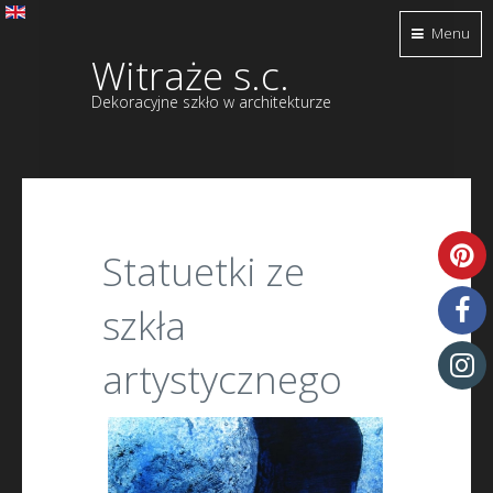
Menu
Witraże s.c.
Dekoracyjne szkło w architekturze
Statuetki ze
szkła
artystycznego