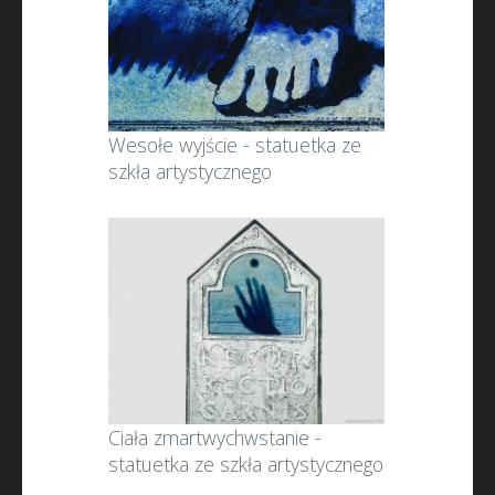
Wesołe wyjście - statuetka ze
szkła artystycznego
Ciała zmartwychwstanie -
statuetka ze szkła artystycznego