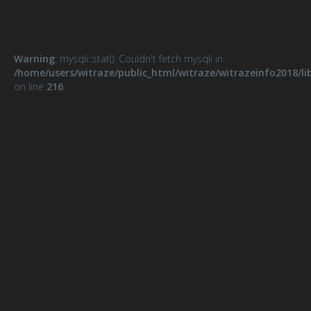
Warning
: mysqli::stat(): Couldn't fetch mysqli in
/home/users/witraze/public_html/witraze/witrazeinfo2018/li
on line
216