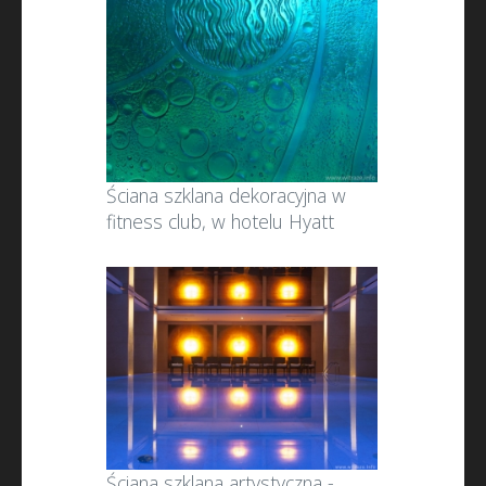
Ściana szklana dekoracyjna w
fitness club, w hotelu Hyatt
Ściana szklana artystyczna -