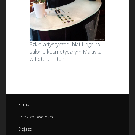
Szkło artystyczne, blat i logo, w
salonie kosmetycznym Malayka
w hotelu Hilton
Firma
Podstawowe dane
Dojazd