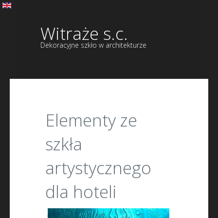
Witraże s.c.
Dekoracyjne szkło w architekturze
Elementy ze
szkła
artystycznego
dla hoteli