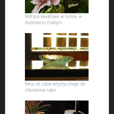
Witraże kwiatowe w hotelu w
Kazimierzu Dolnym
Misa ze szkła artystycznego do
chłodzenia sake