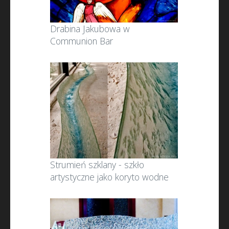
Drabina Jakubowa w
Communion Bar
Strumień szklany - szkło
artystyczne jako koryto wodne