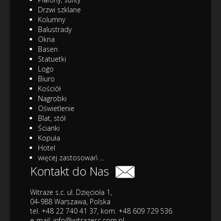
Drzwi szklane
Kolumny
Balustrady
Okna
Basen
Statuetki
Logo
Biuro
Kościół
Nagrobki
Oświetlenie
Blat, stół
Ścianki
Kopuła
Hotel
więcej zastosowań ...
Kontakt do Nas
Witraże s.c. ul. Dzięcioła 1,
04-988 Warszawa, Polska
tel. +48 22 740 41 37, kom. +48 609 729 536
e-mail:
info@witrazesc.com.pl