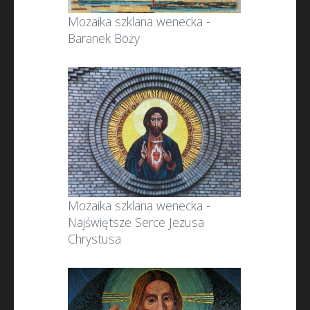
Mozaika szklana wenecka -
Baranek Boży
Mozaika szklana wenecka -
Najświętsze Serce Jezusa
Chrystusa