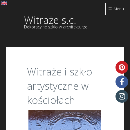
Menu
Witraże s.c.
Dekoracyjne szkło w architekturze
Witraże i szkło
artystyczne w
kościołach