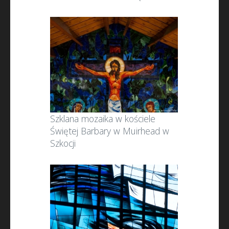
Szklana mozaika w kościele
Świętej Barbary w Muirhead w
Szkocji