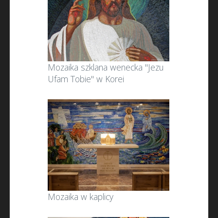
Mozaika szklana wenecka "Jezu
Ufam Tobie" w Korei
Mozaika w kaplicy