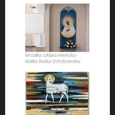
Mozaika szklana wenecka -
Matka Boska Ostrobramska