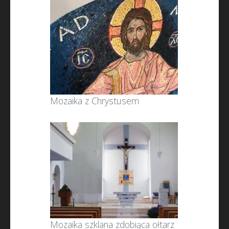
Mozaika z Chrystusem
Mozaika szklana zdobiąca ołtarz