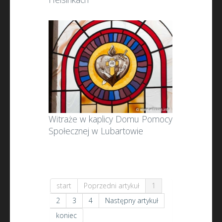
Witraże w kaplicy Domu Pomocy
Społecznej w Lubartowie
start
Poprzedni artykuł
1
2
3
4
Następny artykuł
koniec