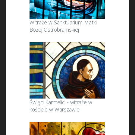
Witraże w Sanktuarium Matki
Bożej Ostrobramskiej
Święci Karmelici - witraże w
kościele w Warszawie