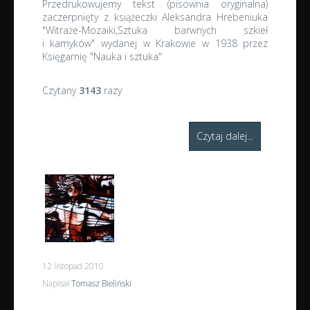
Przedrukowujemy tekst (pisownia oryginalna)
zaczerpnięty z książeczki Aleksandra Hrebeniuka
"Witraże-Mozaiki,Sztuka barwnych szkieł
i kamyków" wydanej w Krakowie w 1938 przez
Księgarnię "Nauka i sztuka"
Czytany
3143
razy
Czytaj dalej...
12 listopad 2010
Napisał
Tomasz Bieliński