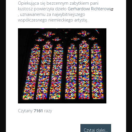
Opiekująca się bezcennym zabytkiem pani
kustosz powierzyła dzieło
Gerhardowi Richterowi
, uznawanemu za najwybitniejszego
współczesnego niemieckiego artystę.
Czytany
7161
razy
Czytaj dalej...