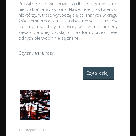
Początki sztuki witrażowej są dla historyków sztuki
nie do końca wyjaśnione. Nawet jeżeli, jak twierdzą
niektórzy, witraże wywodzą się ze znanych w kręgu
śródziemnomorskim alabastrowych ażurów
okiennych w których otwory wstawiano niekiedy
kawałki barwnego szkła, to i tak formy przejściowe
od tych pierwocin nie są znane.
Czytany
6118
razy
Czytaj dalej...
12 listopad 2010