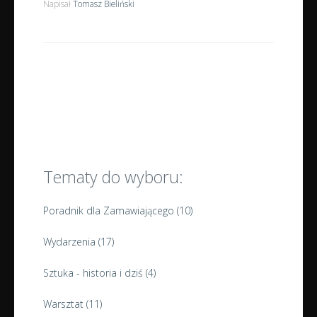
Napisał
Tomasz Bieliński
Tematy do wyboru:
Poradnik dla Zamawiającego
(10)
Wydarzenia
(17)
Sztuka - historia i dziś
(4)
Warsztat
(11)