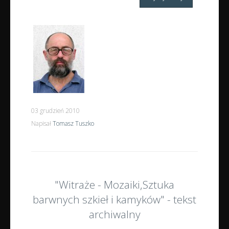
03 grudzień 2010
Napisał
Tomasz Tuszko
"Witraże - Mozaiki,Sztuka
barwnych szkieł i kamyków" - tekst
archiwalny