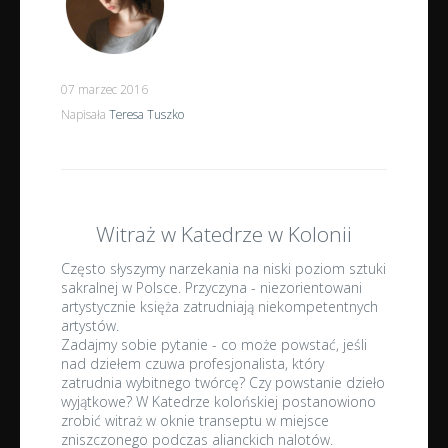
07 marzec 2016
Napisała
Teresa Tuszko
Witraż w Katedrze w Kolonii
Często słyszymy narzekania na niski poziom sztuki
sakralnej w Polsce. Przyczyna - niezorientowani
artystycznie księża zatrudniają niekompetentnych
artystów.
Zadajmy sobie pytanie - co może powstać, jeśli
nad dziełem czuwa profesjonalista, który
zatrudnia wybitnego twórcę? Czy powstanie dzieło
wyjątkowe? W Katedrze kolońskiej postanowiono
zrobić witraż w oknie transeptu w miejsce
zniszczonego podczas alianckich nalotów.