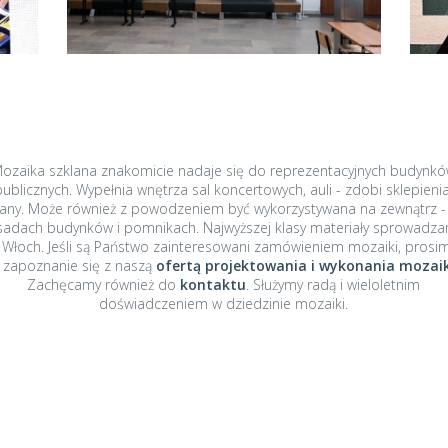
ektach publicznych
przestrzeni sakralnej
aika szklana
Mozaika szklana sakralna
lice pamiątkowe
Nagrobki i płyty
nagrobne ze szkła
ietlenie
ozaika szklana znakomicie nadaje się do reprezentacyjnych budynk
artystycznego
publicznych. Wypełnia wnętrza sal koncertowych, auli - zdobi sklepienia
biazgi dla firm
iany. Może również z powodzeniem być wykorzystywana na zewnątrz -
sadach budynków i pomnikach. Najwyższej klasy materiały sprowadz
 Włoch. Jeśli są Państwo zainteresowani zamówieniem mozaiki, prosi
 zapoznanie się z naszą
ofertą projektowania i wykonania mozaik
Zachęcamy również do
kontaktu
. Służymy radą i wieloletnim
doświadczeniem w dziedzinie mozaiki.