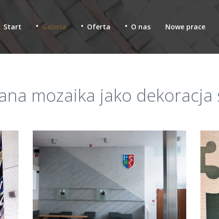
Start
Galeria
Oferta
O nas
Nowe prace
lana mozaika jako dekoracj
raże firmy
Witraże sakralne
ło stapiane w
Szkło stapiane, fusing, w