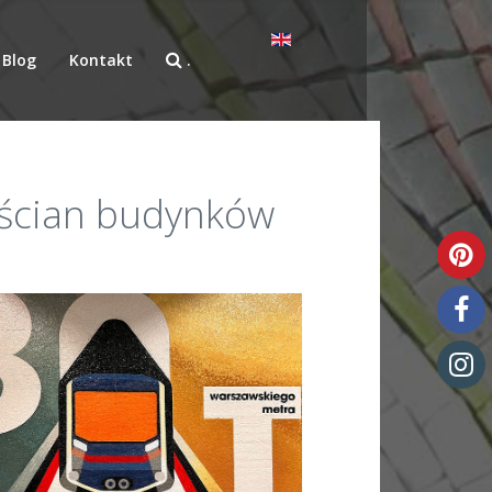
Blog
Kontakt
.
a ścian budynków
Szkło unikatowe
autorskie