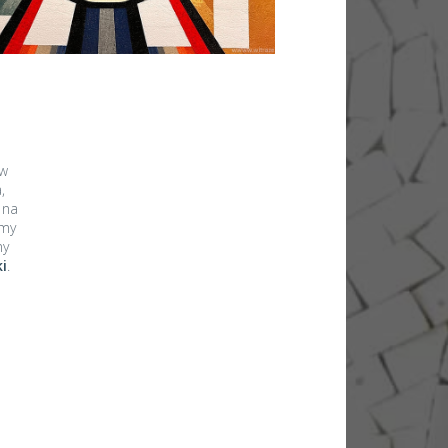
Próbniki szkła
ów
,
 na
amy
my
i
.