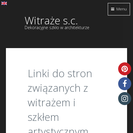
Menu
Witraże s.c.
Dekoracyjne szkło w architekturze
Linki do stron
związanych z
witrażem i
szkłem
artystycznym