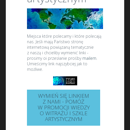
Miejsca które polecamy i które polecają
nas. Jeśli mają Państwo stronę
internetową powiązaną tematycznie
z naszą i chcieliby wymienić linki -
prosimy oi przesłanie prośby
mailem
.
Umieścimy link najszybciej jak to
możliwe.
WYMIEŃ SIĘ LINKIEM
Z NAMI - POMÓŻ
W PROMOCJI WIEDZY
O WITRAŻU I SZKLE
ARTYSTYCZNYM