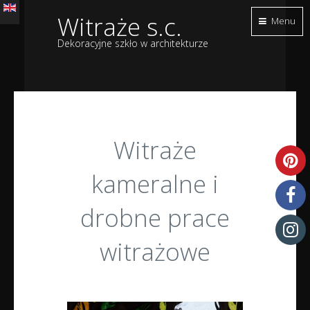
Witraże s.c.
Menu
Dekoracyjne szkło w architekturze
Witraże
kameralne i
drobne prace
witrażowe