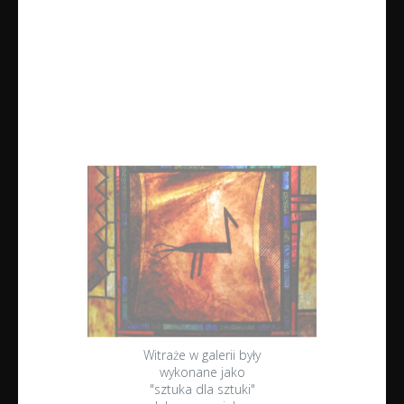
Witraże w galerii były
wykonane jako
"sztuka dla sztuki"