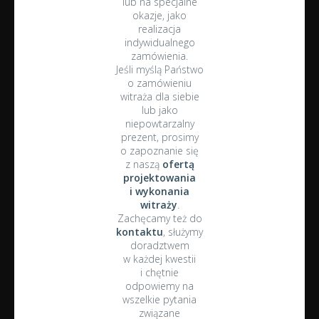
lub na specjalne
okazje, jako
realizacja
indywidualnego
zamówienia.
Jeśli myślą Państwo
o zamówieniu
witraża dla siebie
lub jako
niepowtarzalny
prezent, prosimy
o zapoznanie się
z naszą
ofertą
projektowania
i wykonania
witraży
.
Zachęcamy też do
kontaktu
, służymy
doradztwem
w każdej kwestii
i chętnie
odpowiemy na
wszelkie pytania
związane