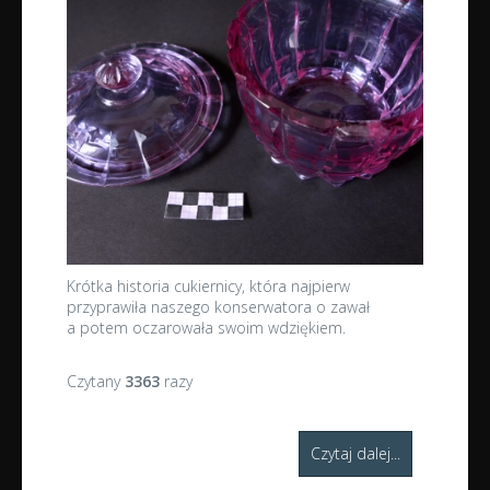
Krótka historia cukiernicy, która najpierw
przyprawiła naszego konserwatora o zawał
a potem oczarowała swoim wdziękiem.
Czytany
3363
razy
Czytaj dalej...