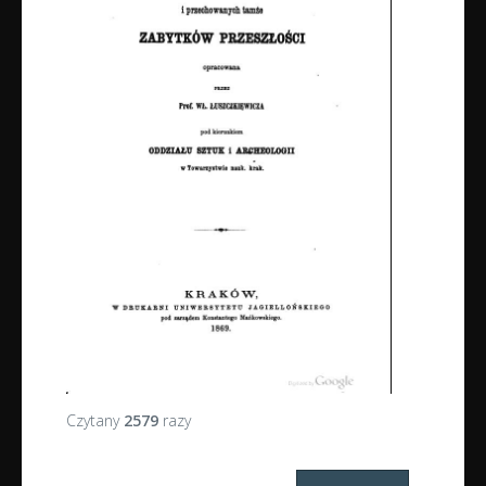
Czytany
2579
razy