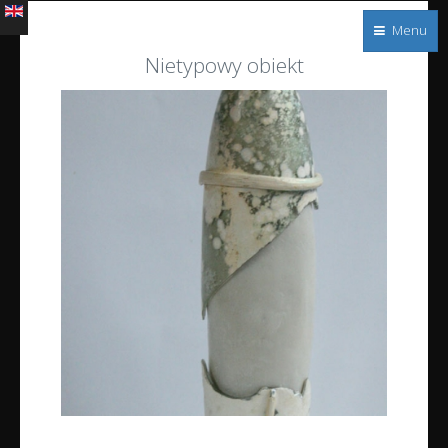
Menu
Witraże
Nietypowy obiekt
s.c.
Dekoracyjne
szkło w
architekturze