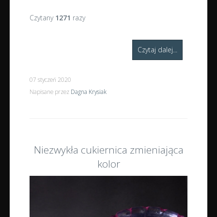
Czytany
1271
razy
Czytaj dalej...
07 styczeń 2020
Napisane przez
Dagna Krysiak
Niezwykła cukiernica zmieniająca
kolor