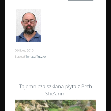
06 lipiec 2010
Napisał
Tomasz Tuszko
Tajemnicza szklana płyta z Beth
She'arim