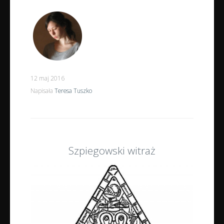
12 maj 2016
Napisała
Teresa Tuszko
Szpiegowski witraż