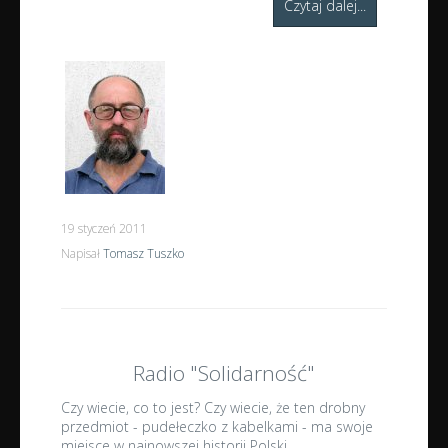
Czytaj dalej...
19 styczeń 2011
Napisał
Tomasz Tuszko
Radio "Solidarność"
Czy wiecie, co to jest? Czy wiecie, że ten drobny
przedmiot - pudełeczko z kabelkami - ma swoje
miejsce w najnowszej historii Polski,