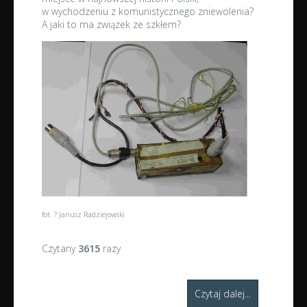
w wychodzeniu z komunistycznego zniewolenia?
A jaki to ma związek ze szkłem?
fot. ? Janusz Radziejowski
Czytany
3615
razy
Czytaj dalej...