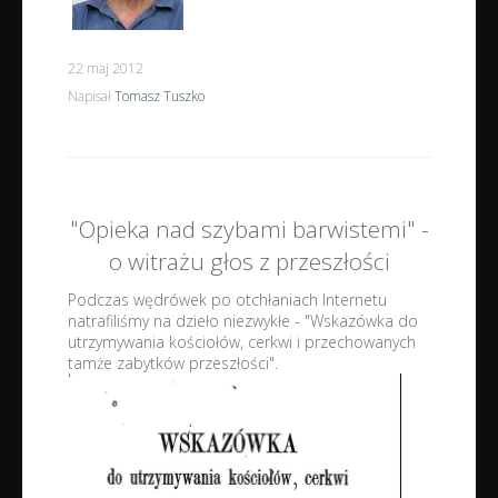
22 maj 2012
Napisał
Tomasz Tuszko
"Opieka nad szybami barwistemi" -
o witrażu głos z przeszłości
Podczas wędrówek po otchłaniach Internetu
natrafiliśmy na dzieło niezwykłe - "Wskazówka do
utrzymywania kościołów, cerkwi i przechowanych
tamże zabytków przeszłości".