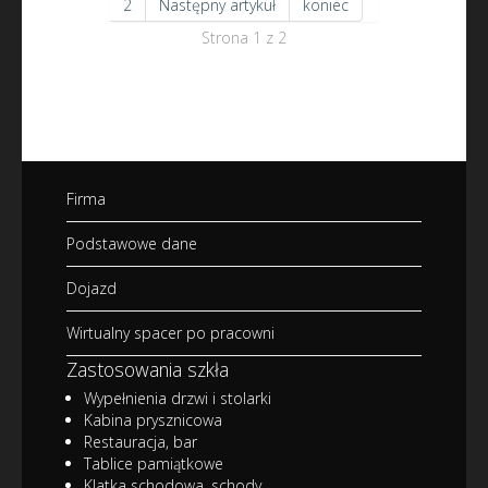
2
Następny artykuł
koniec
Strona 1 z 2
Firma
Podstawowe dane
Dojazd
Wirtualny spacer po pracowni
Zastosowania szkła
Wypełnienia drzwi i stolarki
Kabina prysznicowa
Restauracja, bar
Tablice pamiątkowe
Klatka schodowa, schody