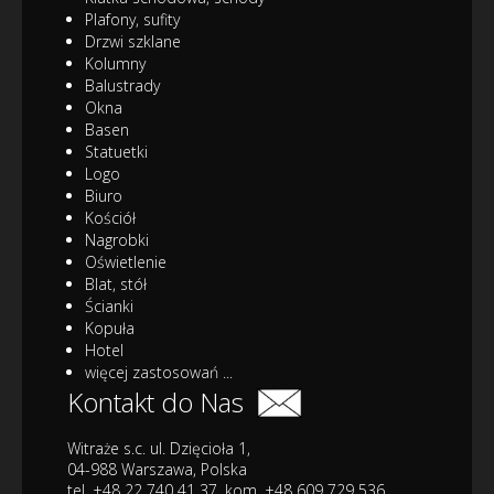
Plafony, sufity
Drzwi szklane
Kolumny
Balustrady
Okna
Basen
Statuetki
Logo
Biuro
Kościół
Nagrobki
Oświetlenie
Blat, stół
Ścianki
Kopuła
Hotel
więcej zastosowań ...
Kontakt do Nas
Witraże s.c. ul. Dzięcioła 1,
04-988 Warszawa, Polska
tel. +48 22 740 41 37, kom. +48 609 729 536