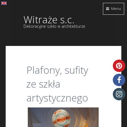
Menu
Witraże s.c.
Dekoracyjne szkło w architekturze
Plafony, sufity
ze szkła
artystycznego