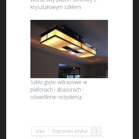
kryształowym szkłem
Szkło gięte witrażowe w
plafonach i abażurach -
oświetlenie rezydencji
start
Poprzedni artykuł
1