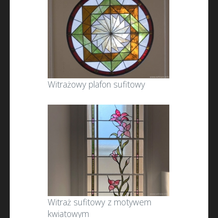
Witrażowy plafon sufitowy
Witraż sufitowy z motywem
kwiatowym