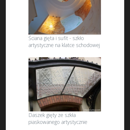
Ściana gięta i sufit - szkło
artystyczne na klatce schodowej
Daszek gięty ze szkła
piaskowanego artystycznie