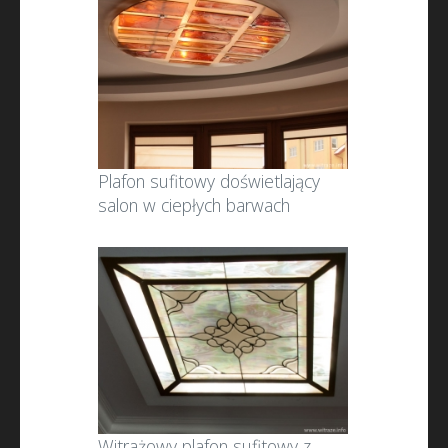
Plafon sufitowy doświetlający
salon w ciepłych barwach
Witrażowy plafon sufitowy z