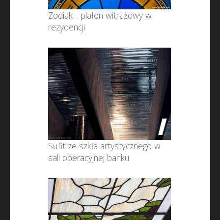
Zodiak - plafon witrażowy w
rezydencji
Sufit ze szkła artystycznego w
sali operacyjnej banku