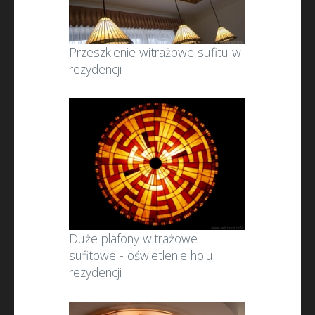
Przeszklenie witrażowe sufitu w
rezydencji
Duże plafony witrażowe
sufitowe - oświetlenie holu
rezydencji