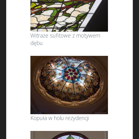
Witraże sufitowe z motywem
dębu
Kopuła w holu rezydencji