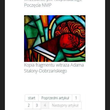
Poczęcia NMP
Kopia fragmentu witraża Adama
Stalony-Dobrzańskiego
start
Poprzedni artykuł
1
2
3
4
Następny artykuł