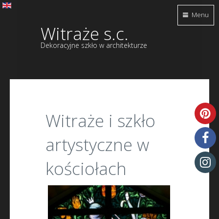
Menu
Witraże s.c.
Dekoracyjne szkło w architekturze
Witraże i szkło
artystyczne w
kościołach