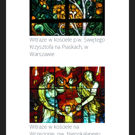
Witraże w kościele p.w. Świętego
Krzysztofa na Piaskach, w
Warszawie
Witraże w kościele na
Wrzecionie, pw. Niepokalanego