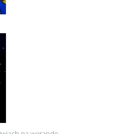
zwiach na werandę