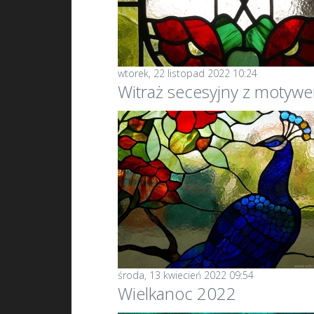
wtorek, 22 listopad 2022 10:24
Witraż secesyjny z motyw
środa, 13 kwiecień 2022 09:54
Wielkanoc 2022