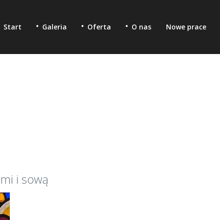
Start
Galeria
Oferta
O nas
Nowe prace
ami i sową
raże firmy
Witraże sakralne
ło stapiane w
Szkło stapiane, fusing, w