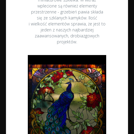
wplecione są również elementy
przestrzenne - grzebień pawia składa
się ze szklanych kamyków. Ilość
i wielkość elementów sprawia, że jest to
jeden z naszych najbardziej
zaawansowanych, drobiazgowych
projektów.