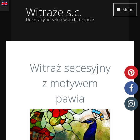
Witraże s.c.
Menu
Dekoracyjne szkło w architekturze
Witraż secesyjny
z motywem
pawia