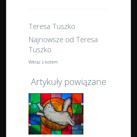
Teresa Tuszko
Najnowsze od Teresa
Tuszko
Witraż z kotem
Artykuły powiązane