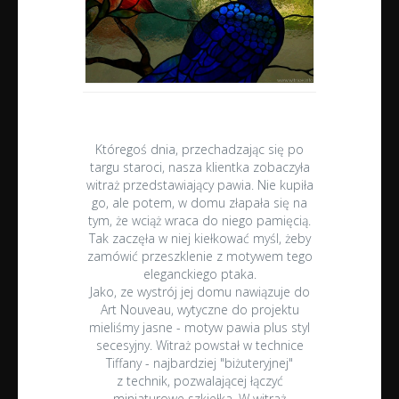
Któregoś dnia, przechadzając się po
targu staroci, nasza klientka zobaczyła
witraż
przedstawiający pawia. Nie kupiła
go, ale potem, w domu złapała się na
tym, że wciąż wraca do niego pamięcią.
Tak zaczęła w niej kiełkować myśl, żeby
zamówić przeszklenie z motywem tego
eleganckiego ptaka.
Jako, ze wystrój jej domu nawiązuje do
Art Nouveau, wytyczne do projektu
mieliśmy jasne - motyw pawia plus styl
secesyjny. Witraż powstał w technice
Tiffany - najbardziej "biżuteryjnej"
z technik, pozwalającej łączyć
miniaturowe szkiełka. W witraż