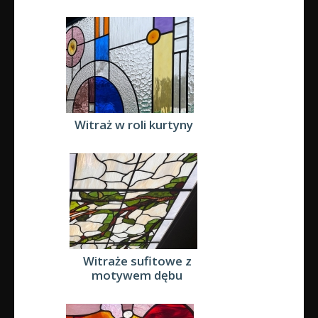
Witraż w roli kurtyny
Witraże sufitowe z
motywem dębu