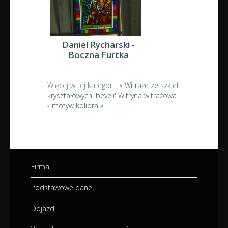
Daniel Rycharski -
Boczna Furtka
Więcej w tej kategorii:
« Witraże ze szkieł
kryształowych 'beveli'
Witryna witrażowa
- motyw kolibra »
Firma
Podstawowe dane
Dojazd