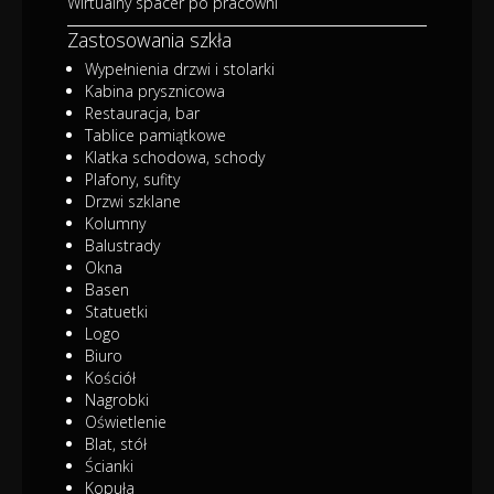
Wirtualny spacer po pracowni
Zastosowania szkła
Wypełnienia drzwi i stolarki
Kabina prysznicowa
Restauracja, bar
Tablice pamiątkowe
Klatka schodowa, schody
Plafony, sufity
Drzwi szklane
Kolumny
Balustrady
Okna
Basen
Statuetki
Logo
Biuro
Kościół
Nagrobki
Oświetlenie
Blat, stół
Ścianki
Kopuła