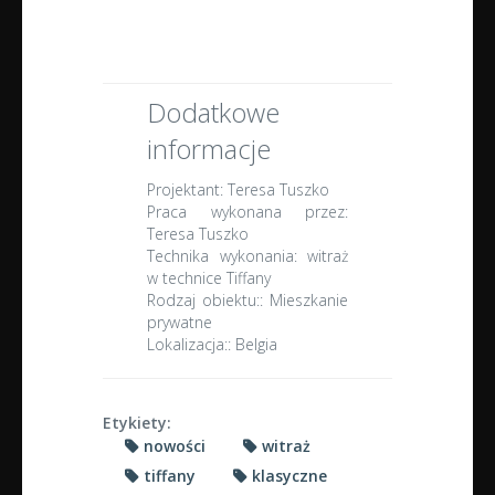
Dodatkowe
informacje
Projektant:
Teresa Tuszko
Praca wykonana przez:
Teresa Tuszko
Technika wykonania:
witraż
w technice Tiffany
Rodzaj obiektu::
Mieszkanie
prywatne
Lokalizacja::
Belgia
Etykiety:
nowości
witraż
tiffany
klasyczne