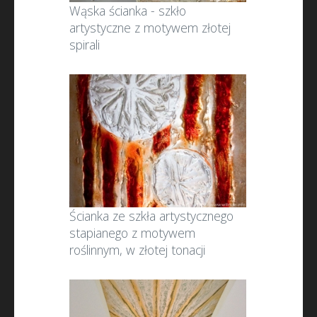
Wąska ścianka - szkło
artystyczne z motywem złotej
spirali
Ścianka ze szkła artystycznego
stapianego z motywem
roślinnym, w złotej tonacji