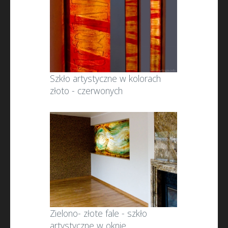
Szkło artystyczne w kolorach
złoto - czerwonych
Zielono- złote fale - szkło
artystyczne w oknie