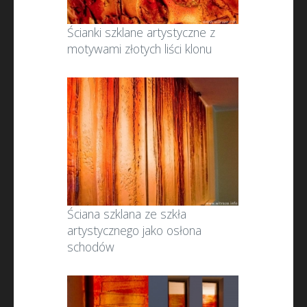
Ścianki szklane artystyczne z
motywami złotych liści klonu
Ściana szklana ze szkła
artystycznego jako osłona
schodów