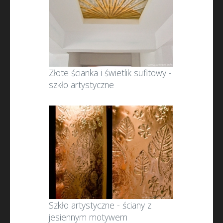
Złote ścianka i świetlik sufitowy -
szkło artystyczne
Szkło artystyczne - ściany z
jesiennym motywem