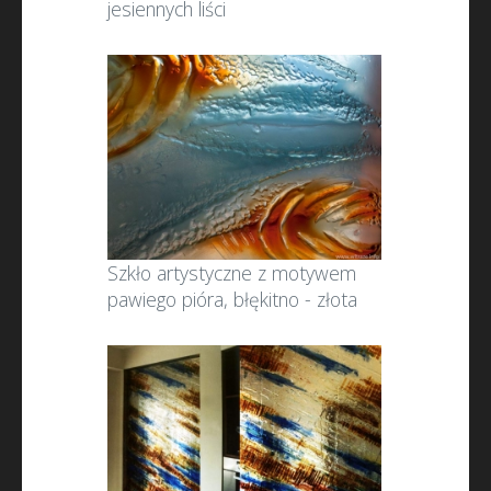
jesiennych liści
Szkło artystyczne z motywem
pawiego pióra, błękitno - złota