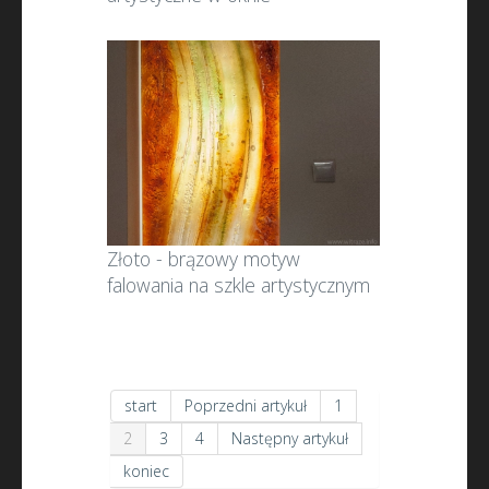
Złoto - brązowy motyw
falowania na szkle artystycznym
start
Poprzedni artykuł
1
2
3
4
Następny artykuł
koniec