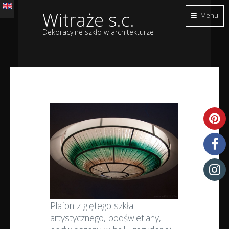
Witraże s.c.
Menu
Dekoracyjne szkło w architekturze
Plafon z giętego szkła
artystycznego, podświetlany,