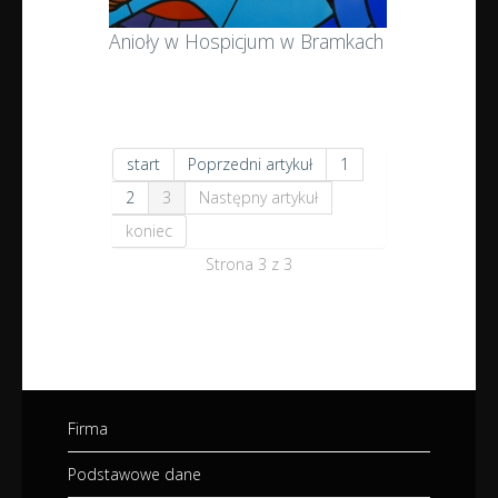
Anioły w Hospicjum w Bramkach
start
Poprzedni artykuł
1
2
3
Następny artykuł
koniec
Strona 3 z 3
Firma
Podstawowe dane