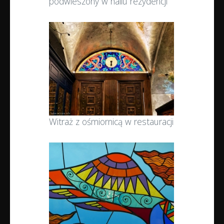
podwieszony w hallu rezydencji
Witraż z ośmiornicą w restauracji