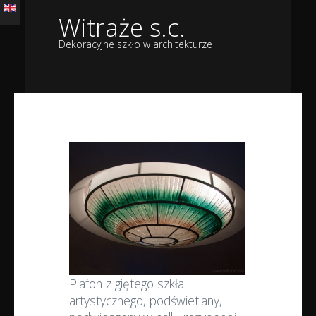
Witraże s.c.
Dekoracyjne szkło w architekturze
Plafon z giętego szkła
artystycznego, podświetlany,