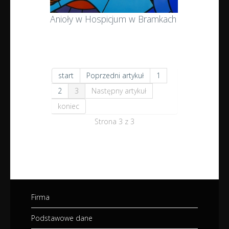
Anioły w Hospicjum w Bramkach
start
Poprzedni artykuł
1
2
3
Następny artykuł
koniec
Strona 3 z 3
Firma
Podstawowe dane