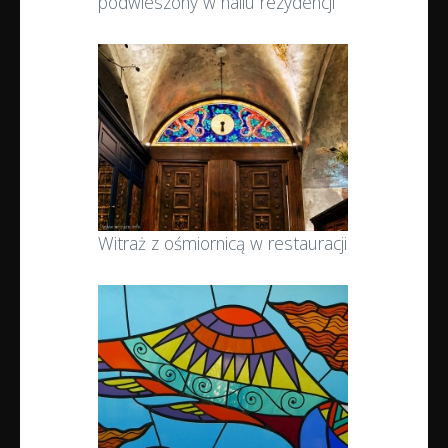
podwieszony w hallu rezydencji
Witraż z ośmiornicą w restauracji