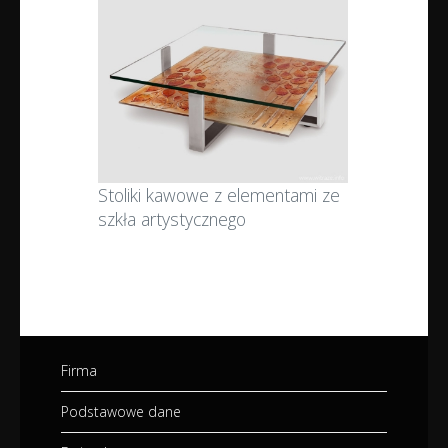
Stoliki kawowe z elementami ze
szkła artystycznego
Firma
Podstawowe dane