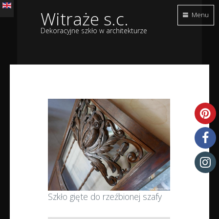
Witraże s.c.
Menu
Dekoracyjne szkło w architekturze
Szkło gięte do rzeźbionej szafy