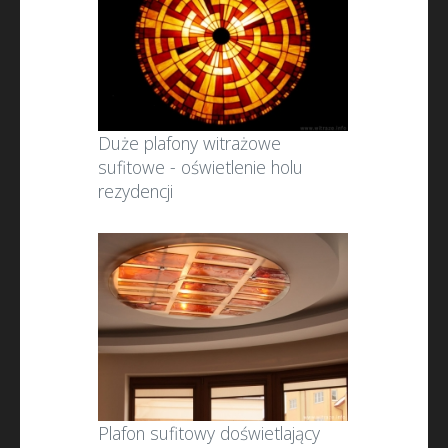
Duże plafony witrażowe
sufitowe - oświetlenie holu
rezydencji
Plafon sufitowy doświetlający