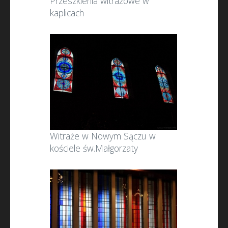
Przeszklenia witrażowe w
kaplicach
Witraże w Nowym Sączu w
kościele św.Małgorzaty