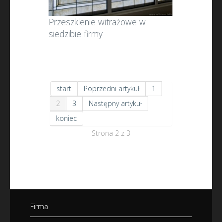
Przeszklenie witrażowe w
siedzibie firmy
start
Poprzedni artykuł
1
2
3
Następny artykuł
koniec
Strona 2 z 3
Firma