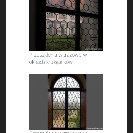
Przeszklenia witrażowe w
oknach krużganków