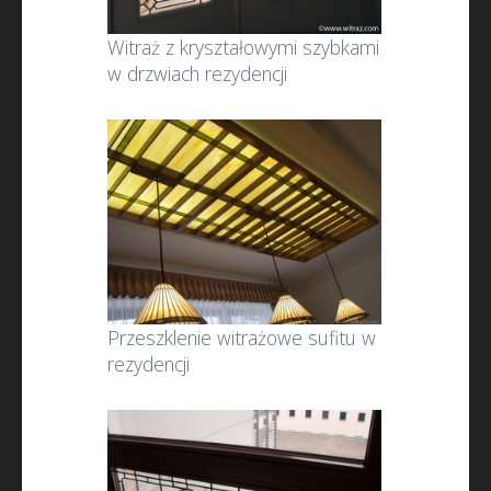
Witraż z kryształowymi szybkami
w drzwiach rezydencji
Przeszklenie witrażowe sufitu w
rezydencji