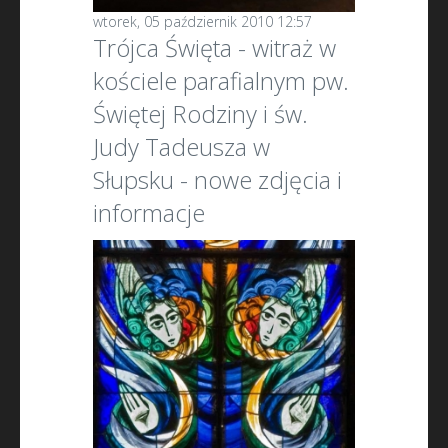
wtorek, 05 październik 2010 12:57
Trójca Święta - witraż w
kościele parafialnym pw.
Świętej Rodziny i św.
Judy Tadeusza w
Słupsku - nowe zdjęcia i
informacje