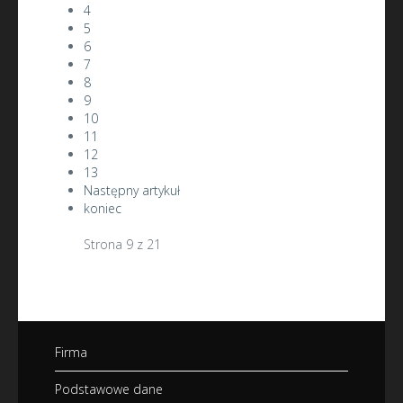
4
5
6
7
8
9
10
11
12
13
Następny artykuł
koniec
Strona 9 z 21
Firma
Podstawowe dane