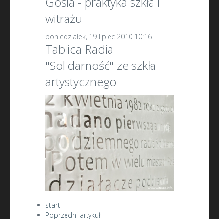
Gosia - praktyka szkła i
witrażu
poniedziałek, 19 lipiec 2010 10:16
Tablica Radia
"Solidarność" ze szkła
artystycznego
start
Poprzedni artykuł