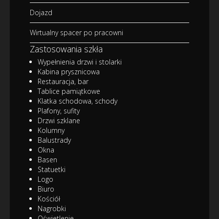
Dojazd
Wirtualny spacer po pracowni
Zastosowania szkła
Wypełnienia drzwi i stolarki
Kabina prysznicowa
Restauracja, bar
Tablice pamiątkowe
Klatka schodowa, schody
Plafony, sufity
Drzwi szklane
Kolumny
Balustrady
Okna
Basen
Statuetki
Logo
Biuro
Kościół
Nagrobki
Oświetlenie