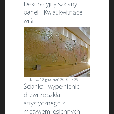
Dekoracyjny szklany
panel - Kwiat kwitnącej
wiśni
niedziela, 12 grudzień 2010 17:29
Ścianka i wypełnienie
drzwi ze szkła
artystycznego z
motywem jesiennych