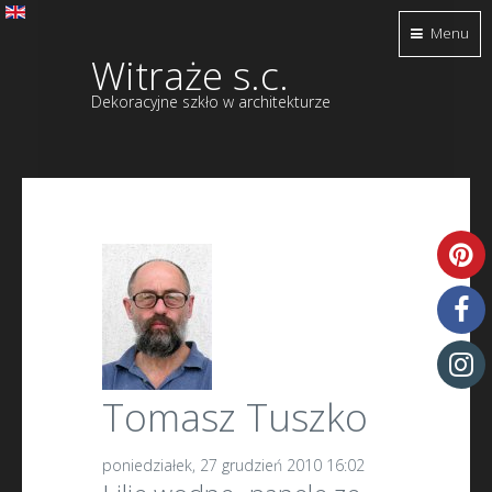
Menu
Witraże s.c.
Dekoracyjne szkło w architekturze
Tomasz Tuszko
poniedziałek, 27 grudzień 2010 16:02