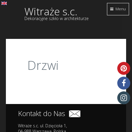
Witraże s.c.
Menu
Dekoracyjne szkło w architekturze
Drzwi
Kontakt do Nas
Witraże s.c. ul. Dzięcioła 1,
04-988 Warszawa, Polska